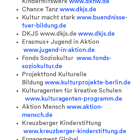
Kinderhilfswerk
www.dkhw.de
Chance Tanz
www.dkjs.de
Kultur macht stark
www.buendnisse-
fuer-bildung.de
DKJS www.dkjs.de
www.dkjs.de
Erasmus+ Jugend in Aktion
www.jugend-in-aktion.de
Fonds Soziokultur
www.fonds-
soziokultur.de
Projektfond Kulturelle
Bildung
www.kulturprojekte-berlin.de
Kulturagenten für kreative Schulen
www.kulturagenten-programm.de
Aktion Mensch
www.aktion-
mensch.de
Kreuzberger Kinderstiftung
www.kreuzberger-kinderstiftung.de
Engagement Global