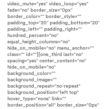
video_mute=“yes“ video_loop=“yes“
fade=“no“ border_size=“0px“
border_color=““ border_style=““
padding_top=“20″ padding_bottom=“20″
padding_left=““ padding_right=““
hundred_percent=“no“
equal_height_columns=“no“
hide_on_mobile=“no“ menu_anchor=““
class=““ id=““][one_third last=“no“
spacing=“yes“ center_content=“no“
hide_on_mobile=“no“
background_color=““
background_image=““
background_repeat=“no-repeat“
background_position=“left top“
hover_type=“none“ link=““
border_position=“all“ border_size=“0px“