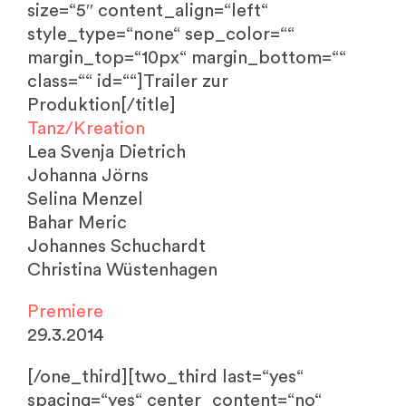
size=“5″ content_align=“left“
style_type=“none“ sep_color=““
margin_top=“10px“ margin_bottom=““
class=““ id=““]Trailer zur
Produktion[/title]
Tanz/Kreation
Lea Svenja Dietrich
Johanna Jörns
Selina Menzel
Bahar Meric
Johannes Schuchardt
Christina Wüstenhagen
Premiere
29.3.2014
[/one_third][two_third last=“yes“
spacing=“yes“ center_content=“no“