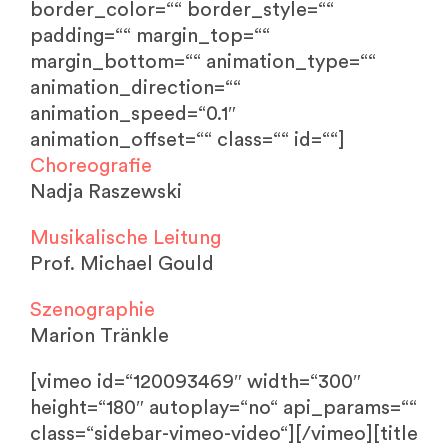
border_color=““ border_style=““
padding=““ margin_top=““
margin_bottom=““ animation_type=““
animation_direction=““
animation_speed=“0.1″
animation_offset=““ class=““ id=““]
Choreografie
Nadja Raszewski
Musikalische Leitung
Prof. Michael Gould
Szenographie
Marion Tränkle
[vimeo id=“120093469″ width=“300″
height=“180″ autoplay=“no“ api_params=““
class=“sidebar-vimeo-video“][/vimeo][title