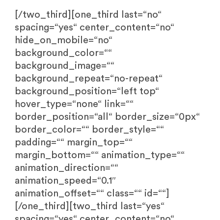
[/two_third][one_third last=“no“
spacing=“yes“ center_content=“no“
hide_on_mobile=“no“
background_color=““
background_image=““
background_repeat=“no-repeat“
background_position=“left top“
hover_type=“none“ link=““
border_position=“all“ border_size=“0px“
border_color=““ border_style=““
padding=““ margin_top=““
margin_bottom=““ animation_type=““
animation_direction=““
animation_speed=“0.1″
animation_offset=““ class=““ id=““]
[/one_third][two_third last=“yes“
spacing=“yes“ center_content=“no“