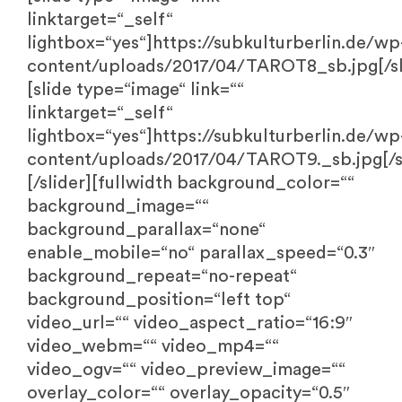
linktarget=“_self“
lightbox=“yes“]https://subkulturberlin.de/wp
content/uploads/2017/04/TAROT8_sb.jpg[/sl
[slide type=“image“ link=““
linktarget=“_self“
lightbox=“yes“]https://subkulturberlin.de/wp
content/uploads/2017/04/TAROT9._sb.jpg[/s
[/slider][fullwidth background_color=““
background_image=““
background_parallax=“none“
enable_mobile=“no“ parallax_speed=“0.3″
background_repeat=“no-repeat“
background_position=“left top“
video_url=““ video_aspect_ratio=“16:9″
video_webm=““ video_mp4=““
video_ogv=““ video_preview_image=““
overlay_color=““ overlay_opacity=“0.5″