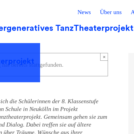
News
Über uns
A
ergeneratives TanzTheaterprojekt
×
terprojekt
 hat bereits stattgefunden.
ch die Schülerinnen der 8. Klassenstufe
n Schule in Neukölln im Projekt
anztheaterprojekt. Gemeinsam gehen sie zum
 Dialog. Dabei treffen sie auf ältere
n über Träume, Wünsche aus ihrer