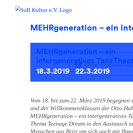
Skip
to
content
MEHRgeneration – ein int
MEHRgeneration – ein
intergeneratives TanzThea
Diese Veranstaltung
18.3.2019
-
22.3.2019
Vom 18. bis zum 22. März 2019 begegnen si
und der Willkommensklassen der Otto-Hah
MEHRgeneration – ein intergeneratives T
Thema Teenage Dream in den Austausch und
Menschen aus Britz um sich auch mit Ihne