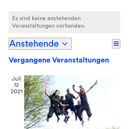
Es sind keine anstehenden
Veranstaltungen vorhanden.
Anstehende
Ver
Liste
Ansi
Datum
Ans
Vergangene Veranstaltungen
Navi
wählen.
Nav
Juli
12
2021