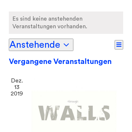
Es sind keine anstehenden
Veranstaltungen vorhanden.
Anstehende
Ver
Liste
Ansi
Datum
Ans
Vergangene Veranstaltungen
Navi
wählen.
Nav
Dez.
13
2019