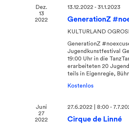
Dez.
13.12.2022
-
31.1.2023
13
GenerationZ #no
2022
KULTURLAND OGRO
GenerationZ #noexcuse 
Jugendkunstfestival G
19:00 Uhr in die TanzTa
erarbeiteten 20 Jugendl
teils in Eigenregie, Büh
Kostenlos
Juni
27.6.2022 | 8:00
-
7.7.20
27
Cirque de Linné
2022