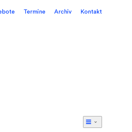
ebote
Termine
Archiv
Kontakt
Veranstalt
Liste
Ansichten-