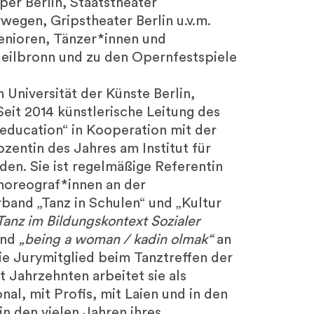
per Berlin, Staatstheater
egen, Gripstheater Berlin u.v.m.
enioren, Tänzer*innen und
Heilbronn und zu den Opernfestspiele
n Universität der Künste Berlin,
Seit 2014 künstlerische Leitung des
d education“ in Kooperation mit der
zentin des Jahres am Institut für
en. Sie ist regelmäßige Referentin
horeograf*innen an der
band „Tanz in Schulen“ und „Kultur
Tanz im Bildungskontext Sozialer
und
„being a woman / kadin olmak“
an
 sie Jurymitglied beim Tanztreffen der
t Jahrzehnten arbeitet sie als
nal, mit Profis, mit Laien und in den
in den vielen Jahren ihres