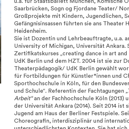
u.a. für Staatsballett München, Komische O
Saarbrücken, Sogn og Fjordane Teater/ Norw
Großprojekte mit Kindern, Jugendlichen, S
Gefängnisinsassen führten sie ans Theater 
Heidenheim.
Sie ist Dozentin und Lehrbeauftragte, u.a. a
University of Michigan, Universität Ankara. 
Zertifikatskurses „creating dance in art an
UdK Berlin und dem HZT. 2004 ist sie zur Do
Theaterpädagogik/ UdK Berlin gewählt word
für Fortbildungen für Künstler*innen und C
Sporthochschule in Köln, für den Bundesver
und Schule“. Referentin der Fachtagungen
„
Arbeit“
an der Fachhochschule Köln (2013) 
der Universität Ankara (2014). Seit 2014 ist
Jugend am Haus der Berliner Festspiele. Sei
Choreografin, interdisziplinär und internatio
unterschiedlichsten Kontexten. Sie hat sich 