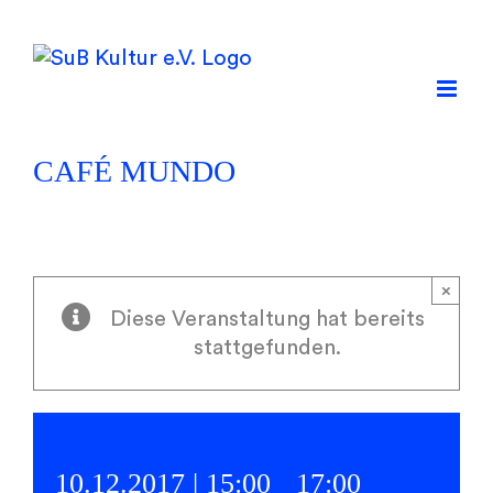
Skip
to
content
CAFÉ MUNDO
×
Diese Veranstaltung hat bereits
stattgefunden.
CAFÉ MUNDO
10.12.2017 | 15:00
-
17:00