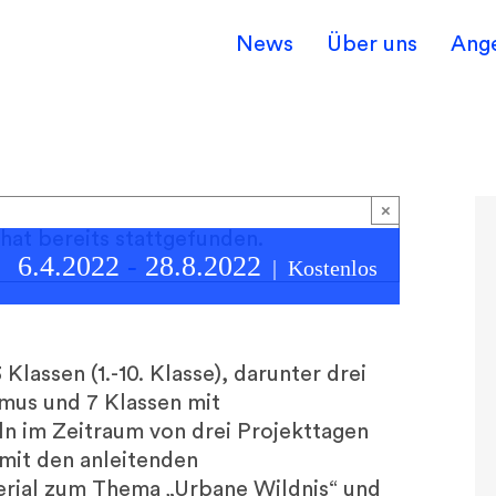
News
Über uns
Ang
×
hat bereits stattgefunden.
6.4.2022
-
28.8.2022
|
Kostenlos
lassen (1.-10. Klasse), darunter drei
mus und 7 Klassen mit
n im Zeitraum von drei Projekttagen
mit den anleitenden
rial zum Thema „Urbane Wildnis“ und