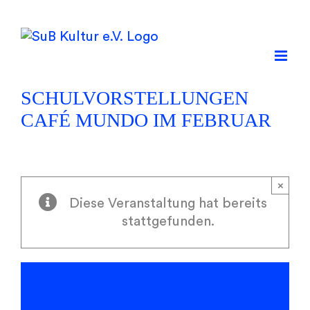
Skip
to
content
SCHULVORSTELLUNGEN
CAFÉ MUNDO IM FEBRUAR
×
Diese Veranstaltung hat bereits
stattgefunden.
SCHULVORSTELLUNGEN
CAFÉ MUNDO IM FEBRUAR