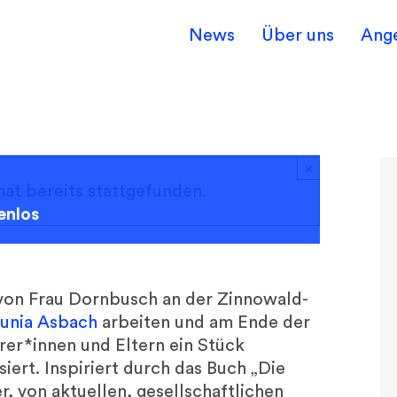
News
Über uns
Ang
×
hat bereits stattgefunden.
enlos
 von Frau Dornbusch an der Zinnowald-
unia Asbach
arbeiten und am Ende der
rer*innen und Eltern ein Stück
iert. Inspiriert durch das Buch „Die
r, von aktuellen, gesellschaftlichen