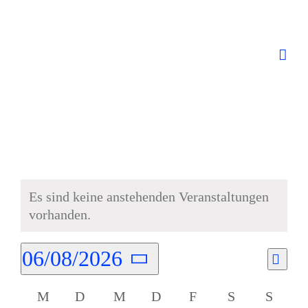
Skip
to
content
Es sind keine anstehenden Veranstaltungen
Hinweis
vorhanden.
06/08/2026
Vera
Monat
Ansic
Datum
Ansi
Kalender
M
D
M
D
F
S
S
Navig
wählen.